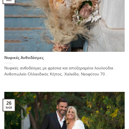
Μάι
Νυφικές Ανθοδέσμες
Νυφικές ανθοδέσμες με φρέσκα και αποξηραμένα λουλούδια .
Ανθοπωλείο Ολλανδικός Κήπος, Χαλκίδα, Νεοφύτου 70 .
26
Ιούλ