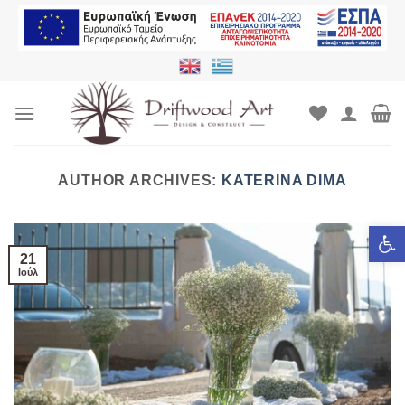
Μετάβαση
στο
περιεχόμενο
AUTHOR ARCHIVES:
KATERINA DIMA
Ανοίξτε τ
21
Ιούλ