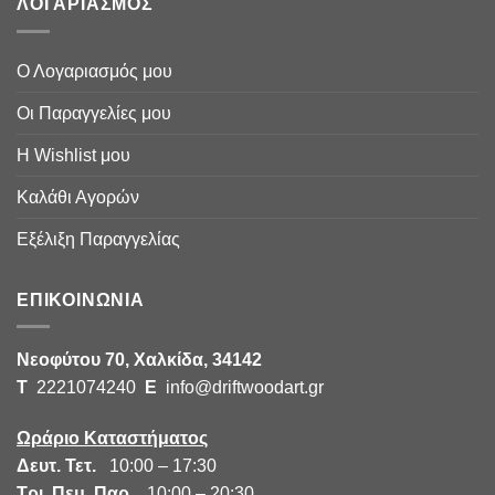
ΛΟΓΑΡΙΑΣΜΟΣ
Ο Λογαριασμός μου
Οι Παραγγελίες μου
Η Wishlist μου
Καλάθι Αγορών
Εξέλιξη Παραγγελίας
ΕΠΙΚΟΙΝΩΝΙΑ
Νεοφύτου 70, Χαλκίδα, 34142
Τ
2221074240
E
info@driftwoodart.gr
Ωράριο Καταστήματος
Δευτ. Τετ.
10:00 – 17:30
Τρι. Πεμ. Παρ.
10:00 – 20:30