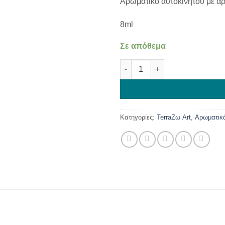
Αρωματικό αυτοκινήτου με ά
8ml
Σε απόθεμα
Αρωματικό Αυτοκινήτου Fresh
Κατηγορίες:
TerraΖω Art
,
Αρωματικά