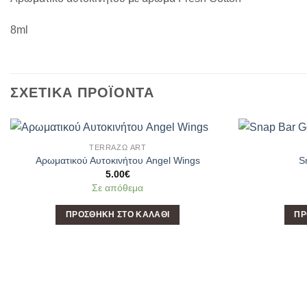
8ml
ΣΧΕΤΙΚΆ ΠΡΟΪΌΝΤΑ
TERRAΖΩ ART
Add to
Αρωματικού Αυτοκινήτου Angel Wings
S
Wishlist
5.00
€
Σε απόθεμα
ΠΡΟΣΘΉΚΗ ΣΤΟ ΚΑΛΆΘΙ
ΠΡ