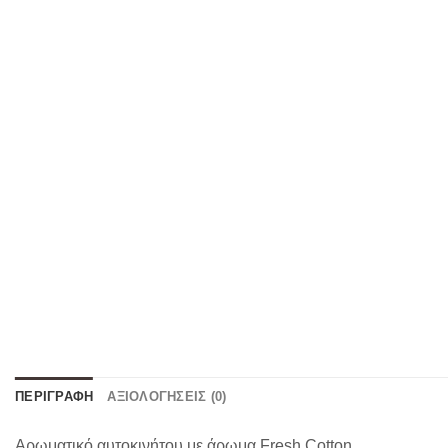
ΠΕΡΙΓΡΑΦΉ
ΑΞΙΟΛΟΓΉΣΕΙΣ (0)
Αρωματικό αυτοκινήτου με άρωμα Fresh Cotton