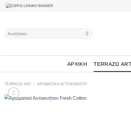
Μετάβαση
στο
περιεχόμενο
Αναζήτηση
για:
ΑΡΧΙΚΗ
TERRAΖΩ AR
TERRAΖΩ ART
/
ΑΡΩΜΑΤΙΚΆ ΑΥΤΟΚΙΝΉΤΟΥ