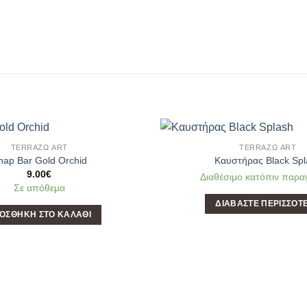
TERRAΖΩ ART
TERRAΖΩ ART
Add to
nap Bar Gold Orchid
Καυστήρας Black Spl
Wishlist
9.00
€
Διαθέσιμο κατόπιν παρα
Σε απόθεμα
ΔΙΑΒΆΣΤΕ ΠΕΡΙΣΣΌΤ
ΟΣΘΉΚΗ ΣΤΟ ΚΑΛΆΘΙ