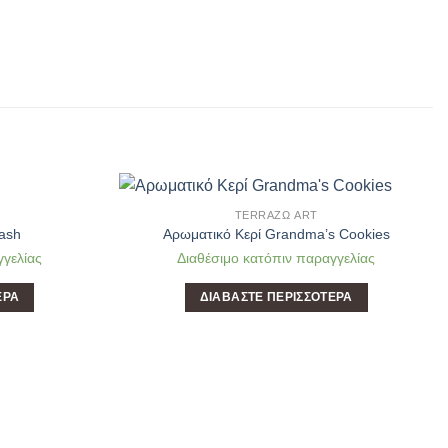
TERRAΖΩ ART
Add to
Add to
ash
Aρωματικό Κερί Grandma’s Cookies
Wishlist
Wishlist
γγελίας
Διαθέσιμο κατόπιν παραγγελίας
ΕΡΑ
ΔΙΑΒΆΣΤΕ ΠΕΡΙΣΣΌΤΕΡΑ