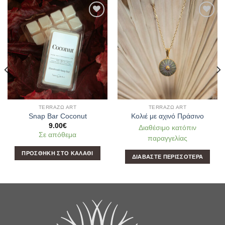
Add to
Add to
Wishlist
Wishlist
TERRAΖΩ ART
TERRAΖΩ ART
Snap Bar Coconut
Κολιέ με αχινό Πράσινο
9.00
€
Διαθέσιμο κατόπιν
Σε απόθεμα
παραγγελίας
ΠΡΟΣΘΉΚΗ ΣΤΟ ΚΑΛΆΘΙ
ΔΙΑΒΆΣΤΕ ΠΕΡΙΣΣΌΤΕΡΑ