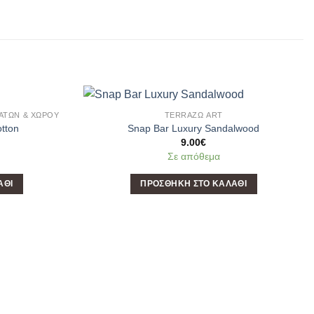
ΜΆΤΩΝ & ΧΏΡΟΥ
TERRAΖΩ ART
Add to
Add to
otton
Snap Bar Luxury Sandalwood
Wishlist
Wishlist
9.00
€
Σε απόθεμα
ΆΘΙ
ΠΡΟΣΘΉΚΗ ΣΤΟ ΚΑΛΆΘΙ