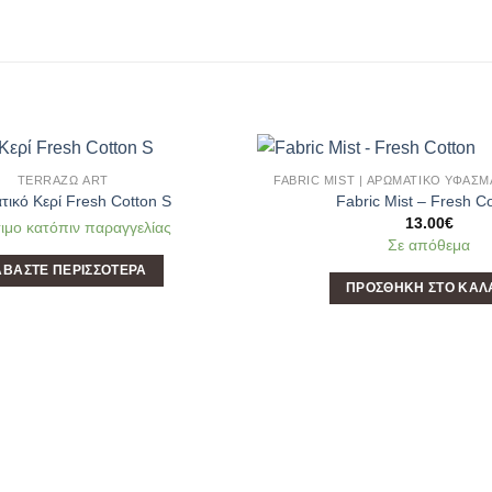
TERRAΖΩ ART
FABRIC MIST | ΑΡΩΜΑΤΙΚΌ ΥΦΑΣ
Add to
ικό Κερί Fresh Cotton S
Fabric Mist – Fresh C
Wishlist
13.00
€
ιμο κατόπιν παραγγελίας
Σε απόθεμα
ΑΒΆΣΤΕ ΠΕΡΙΣΣΌΤΕΡΑ
ΠΡΟΣΘΉΚΗ ΣΤΟ ΚΑΛ