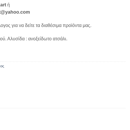
art
ή
art@yahoo.com
γος για να δείτε τα διαθέσιμα προϊόντα μας.
ού. Αλυσίδα : ανοξείδωτο ατσάλι.
νος