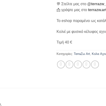
💬 Στείλτε μας στο
@terrazw_
📩 γράψτε μας στο
terrazw.
Το eshop παραμένει ως κατάλο
Κολιέ με φυσικό κέλυφος αχιν
Τιμή 40 €
Κατηγορίες:
TerraΖω Art
,
Κολιε Αχι
ι.