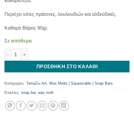
καθαριότητα.
Περιέχει νότες πράσινες, λουλουδιών και αλδεϋδικές.
Καθαρό Βάρος 90gr.
Σε απόθεμα
Snap Bar Clean & Fresh ποσότητα
ΠΡΟΣΘΉΚΗ ΣΤΟ ΚΑΛΆΘΙ
Κατηγορίες:
TerraΖω Art
,
Wax Melts | Squeezable | Snap Bars
Ετικέτες:
snap bar
,
wax melt