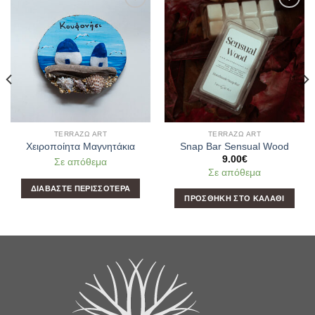
Add to
Add to
Wishlist
Wishlist
TERRAΖΩ ART
TERRAΖΩ ART
Χειροποίητα Μαγνητάκια
Snap Bar Sensual Wood
9.00
€
Σε απόθεμα
Σε απόθεμα
ΔΙΑΒΆΣΤΕ ΠΕΡΙΣΣΌΤΕΡΑ
ΠΡΟΣΘΉΚΗ ΣΤΟ ΚΑΛΆΘΙ