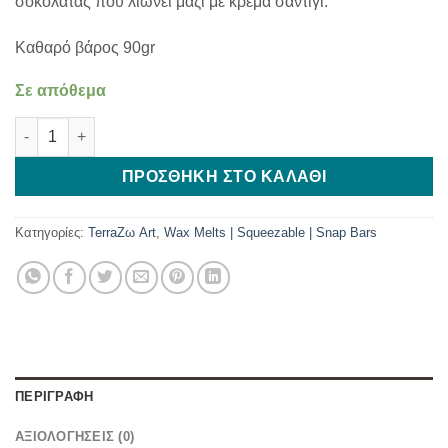
σοκολάτας που λιώνει μαζί με κρέμα σαντιγί.
Καθαρό βάρος 90gr
Σε απόθεμα
Snap Bar Hot Chocolate ποσότητα
ΠΡΟΣΘΉΚΗ ΣΤΟ ΚΑΛΆΘΙ
Κατηγορίες:
TerraΖω Art
,
Wax Melts | Squeezable | Snap Bars
ΠΕΡΙΓΡΑΦΉ
ΑΞΙΟΛΟΓΉΣΕΙΣ (0)