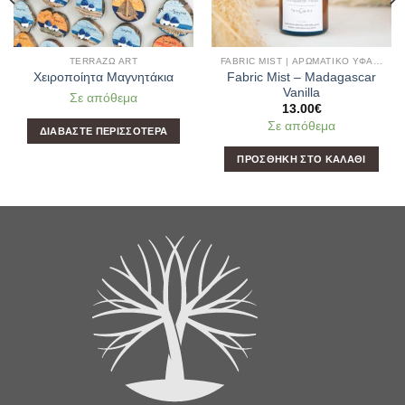
TERRAΖΩ ART
FABRIC MIST | ΑΡΩΜΑΤΙΚΌ ΥΦΑΣΜΆΤΩΝ & ΧΏΡΟΥ
Fabric Mist – Madagascar
Χειροποίητα Μαγνητάκια
Vanilla
Σε απόθεμα
13.00
€
Σε απόθεμα
ΔΙΑΒΆΣΤΕ ΠΕΡΙΣΣΌΤΕΡΑ
ΠΡΟΣΘΉΚΗ ΣΤΟ ΚΑΛΆΘΙ