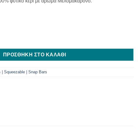
00% φυτικό κερί με άρωμα Μελομακάρονο.
τητα
ΠΡΟΣΘΉΚΗ ΣΤΟ ΚΑΛΆΘΙ
 | Squeezable | Snap Bars