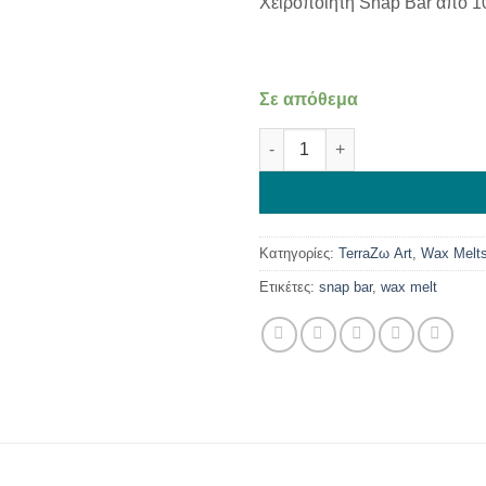
Χειροποίητη Snap Bar από 1
Σε απόθεμα
Snap Bar Melomakarono ποσό
Κατηγορίες:
TerraΖω Art
,
Wax Melts
Ετικέτες:
snap bar
,
wax melt