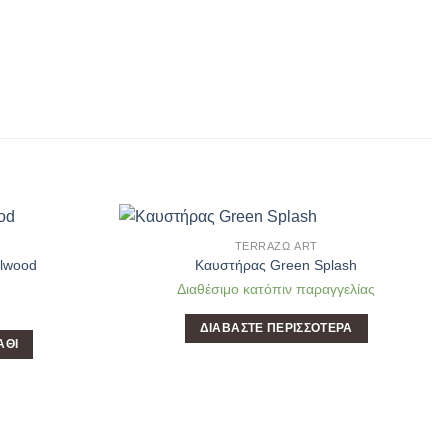
TERRAΖΩ ART
Add to
Add to
alwood
Καυστήρας Green Splash
Wishlist
Wishlist
Διαθέσιμο κατόπιν παραγγελίας
ΔΙΑΒΆΣΤΕ ΠΕΡΙΣΣΌΤΕΡΑ
ΆΘΙ