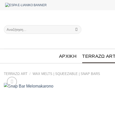
Μετάβαση
στο
περιεχόμενο
Αναζήτηση
για:
ΑΡΧΙΚΗ
TERRAΖΩ AR
TERRAΖΩ ART
/
WAX MELTS | SQUEEZABLE | SNAP BARS